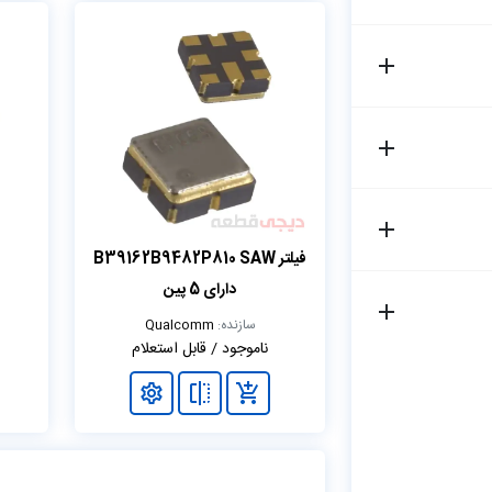
فیلتر B39162B9482P810 SAW
دارای 5 پین
سازنده:
Qualcomm
ناموجود / قابل استعلام