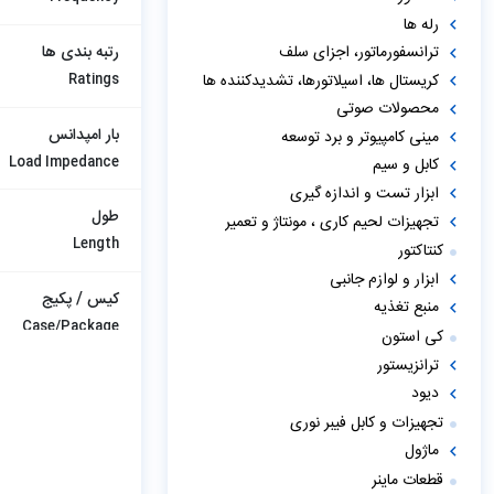
رله ها
رتبه بندی ها
ترانسفورماتور، اجزای سلف
کریستال ها، اسیلاتورها، تشدیدکننده ها
Ratings
محصولات صوتی
بار امپدانس
مینی کامپیوتر و برد توسعه
Load Impedance
کابل و سیم
ابزار تست و اندازه گیری
طول
تجهیزات لحیم کاری ، مونتاژ و تعمیر
Length
کنتاکتور
ابزار و لوازم جانبی
کیس / پکیج
منبع تغذیه
Case/Package
کی استون
ترانزیستور
افت درج (dB)
دیود
Insertion Loss (dB)
تجهیزات و کابل فیبر نوری
ماژول
نوع نصب
قطعات ماینر
Mounting Type