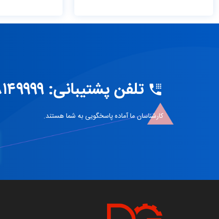
دمای کارکرد
ting Temperature
اندازه / ابعاد
Size / Dimension
تلفن پشتیبانی: ۵۸۱۴۹۹۹۹ ۰۲۱
حداکثر ارتفاع
Height (Max)
کارشناسان ما آماده پاسخگویی به شما هستند.
کاربردها
Applications
حداکثر تاخیر گروه
imum Group Delay
حداکثر تلفات درج
um Insertion Loss