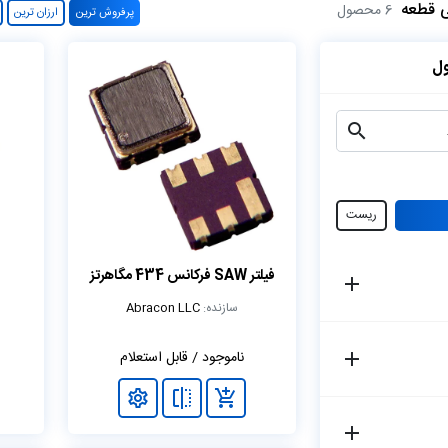
ی قطعه
6 محصول
پرفروش ترین
ارزان ترین
ل
ریست
فیلتر SAW فرکانس 434 مگاهرتز
سازنده:
Abracon LLC
ناموجود / قابل استعلام