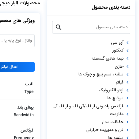
محصولات انبار دیج
دسته بندی محصول
ویژگی های محصو
آی سی
کانکتور
نیمه هادی گسسته
خازن
اعمال فیلتر
سلف ، سیم پیچ و چوک ها
فیلتر
تایپ
اپتو الکترونیک
Type
سوئیچ ها
فرکانس رادیویی آر اف/آی اف و آر اف آی دی
پهنای باند
مقاومت
Bandwidth
حفاظت مدار
فن و مدیریت حرارتی
فرکانس
سنسورها
Frequency