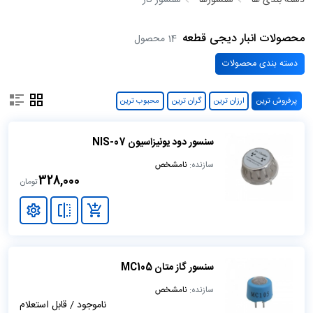
دسته بندی ها
سنسورها
سنسور گاز
محصولات انبار دیجی قطعه
14 محصول
دسته بندی محصولات
پرفروش ترین
ارزان ترین
گران ترین
محبوب ترین
سنسور دود یونیزاسیون NIS-07
سازنده:
نامشخص
328,000
تومان
سنسور گاز متان MC105
سازنده:
نامشخص
ناموجود / قابل استعلام