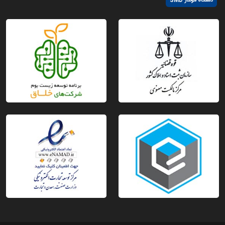
دستگاه مونتاژ SMD
سنجید. این سنسور قابلیت اتصال به انواع سیستم های امنیتی
و دزدگیری را دارد.
قیمت دتکتور نشت گاز
یکی از فاکتورهایی که معمولاً در زمان خرید سنسور های گاز و
سایر قطعات الکترونیکی به آن توجه می کنیم، قیمت یک قطعه
است. قیمت قطعات بسته به نوع کاربرد و همینطور ویژگی هایی
که دارند، تغییر می کنند. گازی که یک سنسور تشخیص می
دهد، پایداری، حساسیت، مقاومت در برابر خوردگی، مقدار گاز
قابل تشخیص، ولتاژ منبع تغذیه و خروجی های آنالوگ و
دیجیتال از جمله موارد هستند که در قیمت دتکتور نشت گاز،
موثرند.
خرید سنسورهای گاز
با توجه به اینکه سنسور گاز به عنوان یک مبدل، کسری از حجم
خاص گاز را به سیگنال الکتریکی تبدیل می کند، استفاده از
قطعاتی که اورجینال و با کیفیت هستند، از اهمیت بالایی
برخوردار است؛ بنابراین سعی کنید خرید سنسور تشخیص گاز را
از سایت و یا فروشگاه های معتبر انجام دهید. برای ثبت