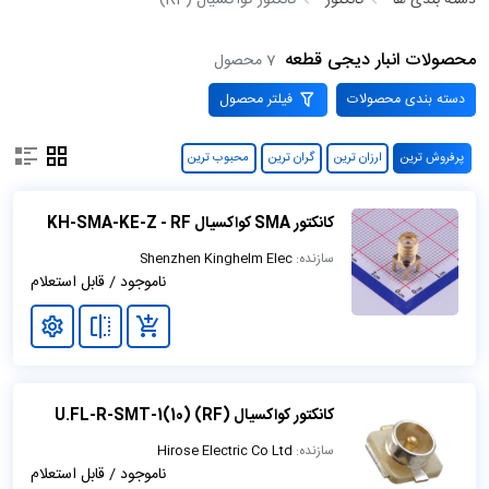
دسته بندی ها
کانکتور
کانکتور کواکسیال (RF)
محصولات انبار دیجی قطعه
7 محصول
دسته بندی محصولات
فیلتر محصول
پرفروش ترین
ارزان ترین
گران ترین
محبوب ترین
کانکتور SMA کواکسیال KH-SMA-KE-Z - RF
سازنده:
Shenzhen Kinghelm Elec
ناموجود / قابل استعلام
کانکتور کواکسیال (RF) U.FL-R-SMT-1(10)
سازنده:
Hirose Electric Co Ltd
ناموجود / قابل استعلام