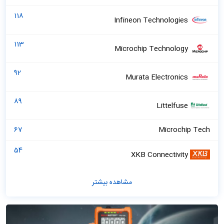
118
Infineon Technologies
113
Microchip Technology
92
Murata Electronics
89
Littelfuse
67
Microchip Tech
54
XKB Connectivity
مشاهده بیشتر