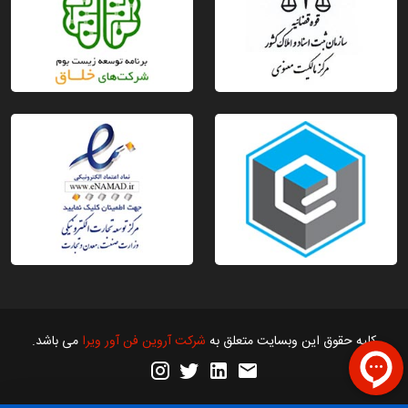
پایه ATmega328 است که دارای معماری ۸ بیتی، مبتنی
بر MCU از ATMEL است.
این برد متشکل از 14 پین ورودی و خروجی دیجیتال (که 6 تای
آن می تواند به عنوان خروجی PWM استفاده گردد)، یک
پورت USB، 6 ورودی آنالوگ، یک تشدیدگر سرامیکی 16
مگاهرتز (Ceramic Resonator)، یک ICSP header، یک
ورودی منبع تغذیه (پاورجک) و یک دکمه ریست است.
برد Uno تمام امکانات مورد نیاز برای به کار گیری میکروکنترلر
موجود بر روی برد را دارد. برای شروع استفاده از آردوینو Uno
R3 کافیست با یک کابل USB آن را به کامپیوتر وصـل کنید.
آردوینو Uno R3 قیمت مناسب
قیمت آردوینو
Uno R3
متاثر از مشخصات و ویژگی های این
برد است. از جمله ویژگی هایی که روی قیمت این قطعه تاثیر
کلیه حقوق این وبسایت متعلق به
شرکت آروین فن آور ویرا
می باشد.
می گذارند، می توان به موارد زیر اشاره کرد:
ولتاژ عملیاتی
ولتاژ ورودی