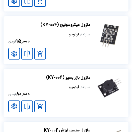
باتری استفاده کنند. استفاده از باتری‌ های معمولی 1.5 ولت به
صورت سری یا باتری‌ های کتابی می‌ تواند در این زمینه شما را
کمک کند.
ماژول میکروسوئیچ (KY-004)
سازنده:
آردوینو
15,000
تومان
ماژول بازر پسیو (KY-006)
برد آردوینو با پردازنده ATMEGA328p یکی از کاربردی ترین
سازنده:
آردوینو
80,000
پردازنده‌ها
تومان
موارد کاربرد برد اردوینو
این روزهای برد آردوینو کاربرد گسترده ای دارد که شناخت آنها
برای شما قطعا می‌ تواند مفید باشد. انعطاف‌ پذیری بالای این
ماژول سنسور لرزش KY-002