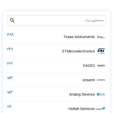
389
Texas Instruments
248
STMicroelectronics
227
YAGEO
154
onsemi
154
Analog Devices
119
Holtek Semicon