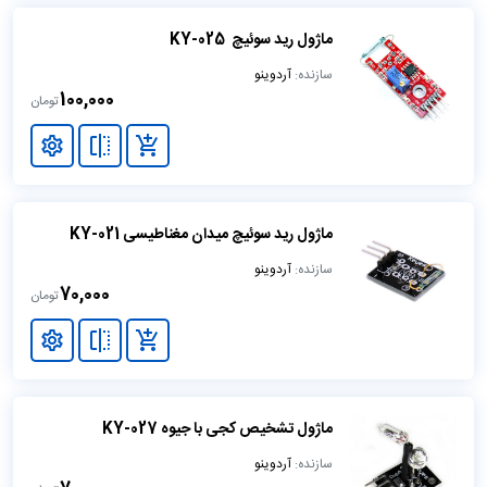
را می توان با دست مونتاژ کرد و حتی ماژول های از پیش مونتاژ
شده آن نیز قیمت مناسبی دارند.
ماژول رید سوئیچ KY-025
بستر چندگانه
سازنده:
آردوینو
100,000
تومان
نرم افزار (IDE) Arduino بر روی سیستم عامل های
Windows ،Macintosh OSX و Linux اجرا می شود. در
حالی که اکثر سیستم های میکروکنترلر
تنها محدود به ویندوز هستند.
ماژول رید سوئیچ میدان مغناطیسی KY-021
محیط برنامه نویسی ساده و روشن
سازنده:
آردوینو
نرم افزار (IDE) Arduino برای مبتدیان آسان است، اما برای کار
70,000
تومان
بران پیشرفته نیز به اندازه کافی انعطاف پذیر است.
برای معلمان، بر اساس
محیط برنامه نویسی پردازشی است، بنابراین دانش آموزانی که
برنامه نویسی در آن محیط را یاد می گیرند، با نحوه کارکرد Ard
uino IDE آشنا می شوند.
ماژول تشخیص کجی با جیوه KY-027
نرم افزار منبع باز و قابل توسعه
سازنده:
آردوینو