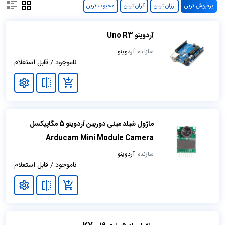
(IDE) بر اساس پردازش استفاده کنید .
پرفروش ترین
ارزان ترین
گران ترین
محبوب ترین
در طول این سالها انواع مختلف این
برد، مغز هزاران پروژه بوده است؛ از اشیاء روزمره گرفته تا ابزاره
آردوینو Uno R3
ای پیچیده علمی. جامعه جهانی سازندگان از
سازنده:
آردوینو
جمله دانش آموزان، علاقه مندان، هنرمندان، برنامه نویسان،
ناموجود / قابل استعلام
متخصصان و
غیره در اطراف این بستر منبع باز گرد هم آمده اند؛ مشارکت آنها
حجم باورنکردنی
به دانش قابل دسترسی افزوده است که می تواند برای مبتدیان
و متخصصان کمک بزرگی باشد.
ماژول شیلد مینی دوربین آردوینو 5 مگاپیکسل
Arducam Mini Module Camera
سازنده:
آردوینو
ناموجود / قابل استعلام
برد آردوینو uno یکی از پرکاربردترین
محصولات آردوینو است.