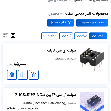
دسته بندی ها
کانکتور
سوکت آی سی
محصولات انبار دیجی قطعه
3 محصول
دسته بندی محصولات
فیلتر محصول
پرفروش ترین
ارزان ترین
گران ترین
محبوب ترین
سوکت آی سی 8 پایه
سازنده:
نامشخص
85,000
تومان
سوکت آی سی 14 پین Z-ICS0S14P-NG00
سازنده:
Ckmtw(Shenzhen Cankemeng)
ناموجود / قابل استعلام