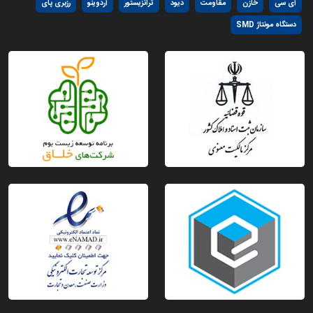
آی سی
خازن
مقاومت
دیود
ترانزیستور
آردوینو
رزبری پای
دستگاه مونتاژ SMD