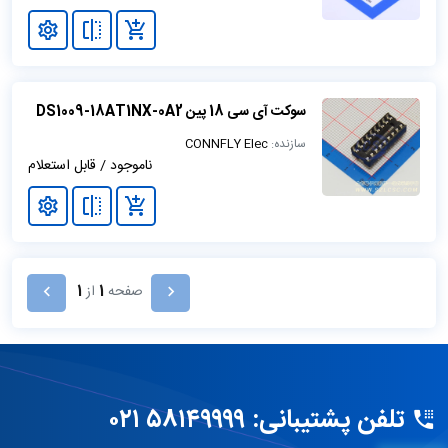
سوکت آی سی 18 پین DS1009-18AT1NX-0A2
سازنده:
CONNFLY Elec
ناموجود / قابل استعلام
صفحه
1
از
1
تلفن پشتیبانی: ۵۸۱۴۹۹۹۹ ۰۲۱