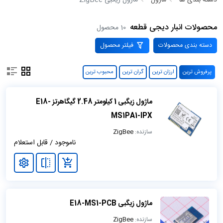
دسته بندی ها
ماژول
ماژول زیگبی ZigBee
محصولات انبار دیجی قطعه
10 محصول
دسته بندی محصولات
فیلتر محصول
پرفروش ترین
ارزان ترین
گران ترین
محبوب ترین
ماژول زیگبی 1 کیلومتر 2.48 گیگاهرتز E18-
MS1PA1-IPX
سازنده:
ZigBee
ناموجود / قابل استعلام
ماژول زیگبی E18-MS1-PCB
سازنده:
ZigBee