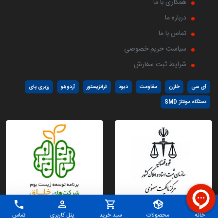
همکاری با ما
درباره ما
تماس با ما
سیاست حریم خصوصی
شرایط ثبت سفارش
آی سی
خازن
مقاومت
دیود
ترانزیستور
آردوینو
رزبری پای
دستگاه مونتاژ SMD
خانه
محصولات
سبد خرید
پنل کاربری
تماس