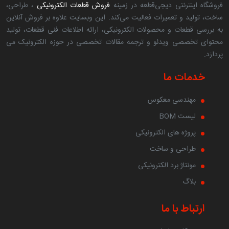
فروشگاه اینترنتی دیجی‌قطعه در زمینه
فروش قطعات الکترونیکی
، طراحی،
شما می توانید انواع ماژول زیگبی (Xbee) را با قیمتی مناسب
ساخت، تولید و تعمیرات فعالیت می‌کند. این وبسایت علاوه بر فروش آنلاین
و کیفیتی عالی از فروشگاه اینترنتی دیجی قطعه خریداری کنید.
به بررسی قطعات و محصولات الکترونیکی، ارائه اطلاعات فنی قطعات، تولید
درصورتیکه هنگام خرید ماژول زیگ بی سوالی داشتید و یا در
محتوای تخصصی ویدئو و ترجمه مقالات تخصصی در حوزه الکترونیک می
رابطه با انتخاب محصول نیاز به مشاوره داشتید، می تواند از
پردازد.
کارشناسان مجرب ما در دیجی قطعه راهنمایی های لازم را
دریافت کنید.
خدمات ما
مهندسی معکوس
لیست BOM
پروژه های الکترونیکی
طراحی و ساخت
مونتاژ برد الکترونیکی
بلاگ
ارتباط با ما