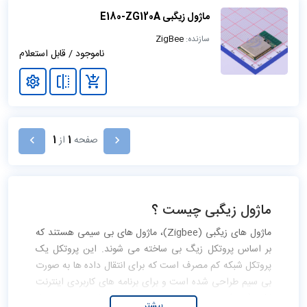
ماژول زیگبی E180-ZG120A
سازنده:
ZigBee
ناموجود / قابل استعلام
صفحه
1
از
1
ماژول زیگبی چیست ؟
ماژول های زیگبی (Zigbee)، ماژول های بی سیمی هستند که
بر اساس پروتکل زیگ بی ساخته می شوند. این پروتکل یک
پروتکل شبکه کم مصرف است که برای انتقال داده ها به صورت
بی سیم طراحی شده است و برای برنامه های کاربردی اینترنت
اشیا (IoT) با نرخ داده پایین توسعه یافته است. بسیاری از
بیشتر