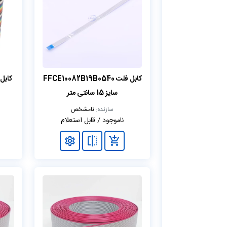
کابل فلت FFCE10082B19B0540
کابل فلت 
سایز 15 سانتی متر
سازنده:
نامشخص
ناموجود / قابل استعلام