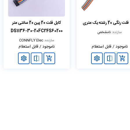
 رنگی 20 رشته یک متری
کابل فلت 20 پین 20 سانتی متر
DS1136-30-20FC24S60200
سازنده:
نامشخص
سازنده:
CONNFLY Elec
ناموجود / قابل استعلام
ناموجود / قابل استعلام