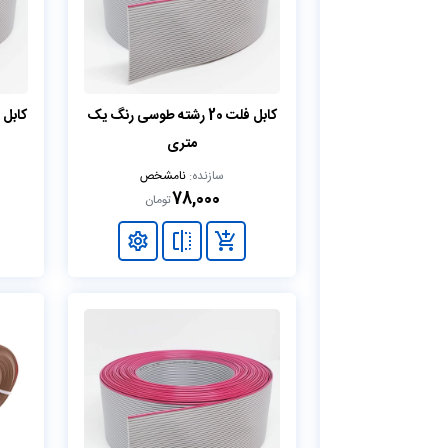
کابل فلت 20 رشته طوسی رنگ یک
متری
سازنده:
نامشخص
78,000
تومان