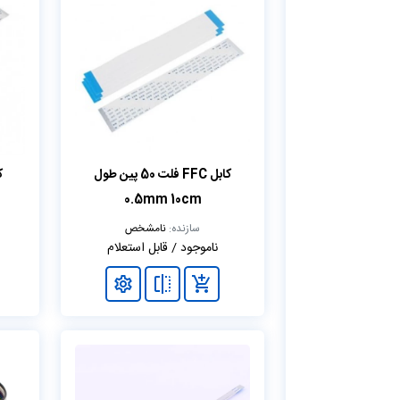
کابل FFC فلت 50 پین طول
0.5mm 10cm
سازنده:
نامشخص
ناموجود / قابل استعلام