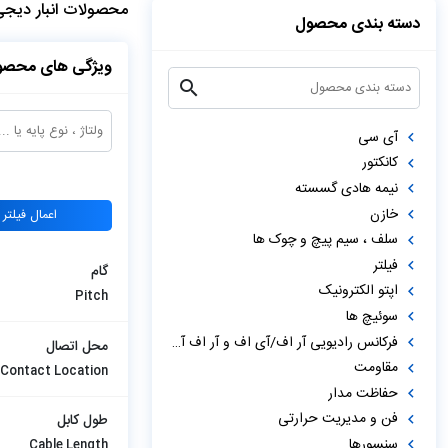
محصولات انبار دیج
دسته بندی محصول
ویژگی های محصو
آی سی
کانکتور
نیمه هادی گسسته
خازن
اعمال فیلتر
سلف ، سیم پیچ و چوک ها
فیلتر
گام
اپتو الکترونیک
Pitch
سوئیچ ها
فرکانس رادیویی آر اف/آی اف و آر اف آی دی
محل اتصال
مقاومت
Contact Location
حفاظت مدار
فن و مدیریت حرارتی
طول کابل
سنسورها
Cable Length