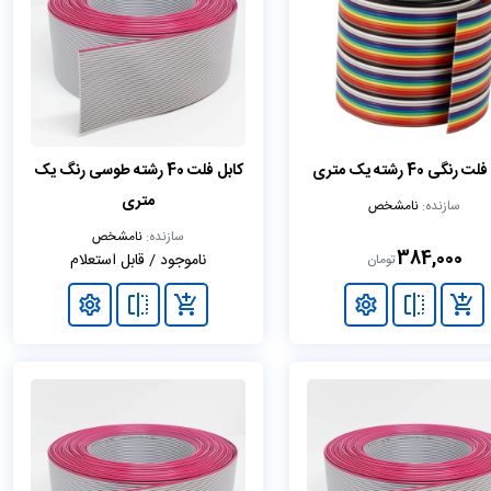
رنگی 40 رشته یک متری
کابل فلت 40 رشته طوسی رنگ یک
متری
سازنده:
نامشخص
سازنده:
نامشخص
384,000
ناموجود / قابل استعلام
تومان