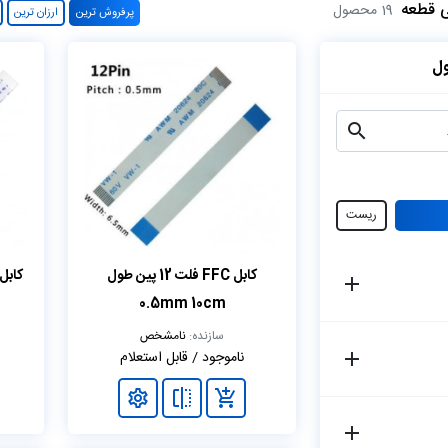
ی قطعه
19 محصول
پرفروش ترین
ارزان ترین
ل
ریست
کابل FFC فلت 12 پین طول
0.5mm 10cm
سازنده:
نامشخص
ناموجود / قابل استعلام