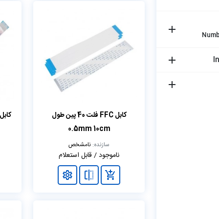
Numb
I
کابل FFC فلت 40 پین طول
0.5mm 10cm
سازنده:
نامشخص
ناموجود / قابل استعلام