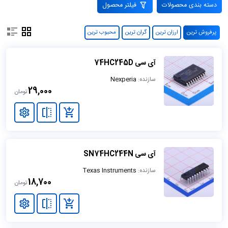
دسته بندی محصولات
فیلتر محصول
پرفروش ترین
ارزان ترین
گران ترین
محبوب ترین
آی سی 74HC245D
سازنده:
Nexperia
29,000
تومان
آی سی SN74HC244N
سازنده:
Texas Instruments
18,700
تومان