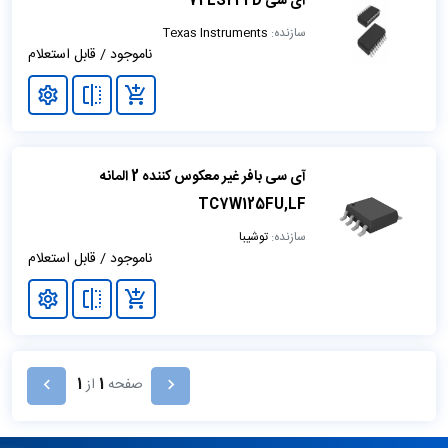
آی سی 74LS244D
سازنده:
Texas Instruments
ناموجود / قابل استعلام
آی سی بافر غیر معکوس کننده 2 المانه
TC7W125FU,LF
سازنده:
توشیبا
ناموجود / قابل استعلام
صفحه
1
از
1