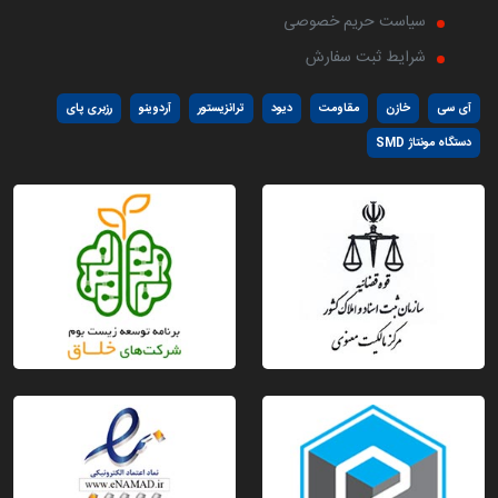
سیاست حریم خصوصی
شرایط ثبت سفارش
آی سی
خازن
مقاومت
دیود
ترانزیستور
آردوینو
رزبری پای
دستگاه مونتاژ SMD