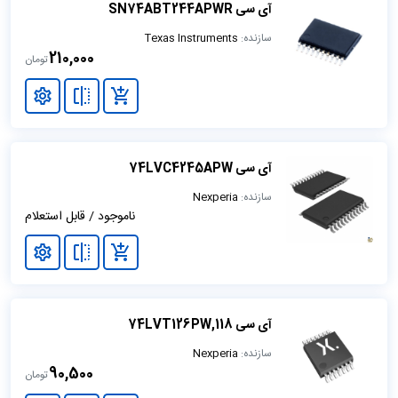
آی سی SN74ABT244APWR
سازنده:
Texas Instruments
210,000
تومان
آی سی 74LVC4245APW
سازنده:
Nexperia
ناموجود / قابل استعلام
آی سی 74LVT126PW,118
سازنده:
Nexperia
90,500
تومان