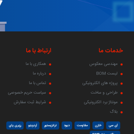
خدمات ما
ارتباط با ما
مهندسی معکوس
همکاری با ما
لیست BOM
درباره ما
پروژه های الکترونیکی
تماس با ما
طراحی و ساخت
سیاست حریم خصوصی
مونتاژ برد الکترونیکی
شرایط ثبت سفارش
بلاگ
آی سی
خازن
مقاومت
دیود
ترانزیستور
آردوینو
رزبری پای