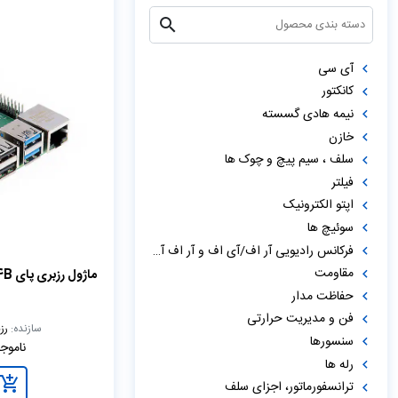
آی سی
کانکتور
نیمه هادی گسسته
خازن
سلف ، سیم پیچ و چوک ها
فیلتر
اپتو الکترونیک
سوئیچ ها
فرکانس رادیویی آر اف/آی اف و آر اف آی دی
مقاومت
حفاظت مدار
B
فن و مدیریت حرارتی
سازنده:
رزبر
سنسورها
ناموجو
رله ها
ترانسفورماتور، اجزای سلف