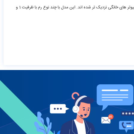
برد رسپبری پای 4 یکی از محبوبترین مدل های مینی کامپیوتر های Raspberry Pi است. ورژن های جدید با به کارگیری تکنولوژی بالاتر از لحاظ کارکرد به کامپیوتر های خانگی نزدیک تر شده اند. این مدل با چند نوع رم با ظرفیت 1 و