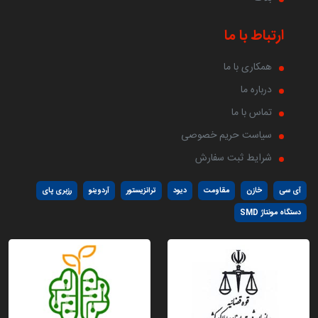
ارتباط با ما
همکاری با ما
درباره ما
تماس با ما
سیاست حریم خصوصی
شرایط ثبت سفارش
آی سی
خازن
مقاومت
دیود
ترانزیستور
آردوینو
رزبری پای
دستگاه مونتاژ SMD