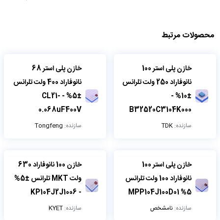
محصولات مرتبط
خازن پلی استر 100
خازن پلی استر 68
نانوفاراد 250 ولت تلرانس
نانوفاراد 400 ولت تلرانس
±5% - CL21-
±10% -
0.068uF400V
B32520C3104K000
سازنده:
TDK
سازنده:
Tongfeng
خازن پلی استر 100
خازن 100 نانوفاراد 630
نانوفاراد 100 ولت تلرانس
ولت MKT تلرانس ±5%
- KP104J2J1006
5% MPP104J100D01
سازنده:
نامشخص
سازنده:
KYET