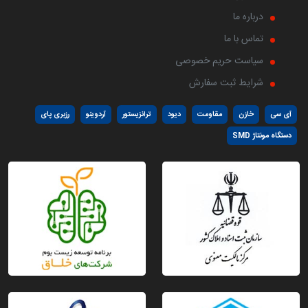
درباره ما
تماس با ما
سیاست حریم خصوصی
شرایط ثبت سفارش
آی سی
خازن
مقاومت
دیود
ترانزیستور
آردوینو
رزبری پای
دستگاه مونتاژ SMD