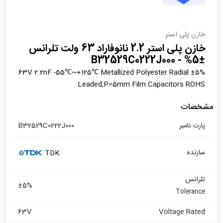
خازن پلی استر
خازن پلی استر 2.2 نانوفاراد 63 ولت تلرانس
±5% - B32529C0222J000
±5% 63V 2.2nF -55℃~+125℃ Metallized Polyester Radial
Leaded,P=5mm Film Capacitors ROHS
مشخصات
پارت نامبر
B32529C0222J000
سازنده
TDK
تلرانس
±5%
Tolerance
63V
Voltage Rated