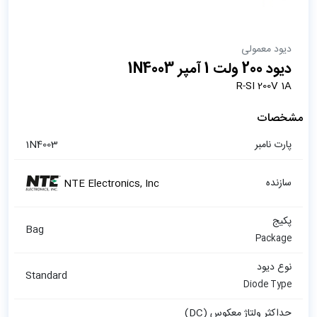
دیود معمولی
دیود 200 ولت 1 آمپر 1N4003
R-SI 200V 1A
مشخصات
پارت نامبر
1N4003
سازنده
NTE Electronics, Inc
پکیج
Bag
Package
نوع دیود
Standard
Diode Type
حداکثر ولتاژ معکوس (DC)