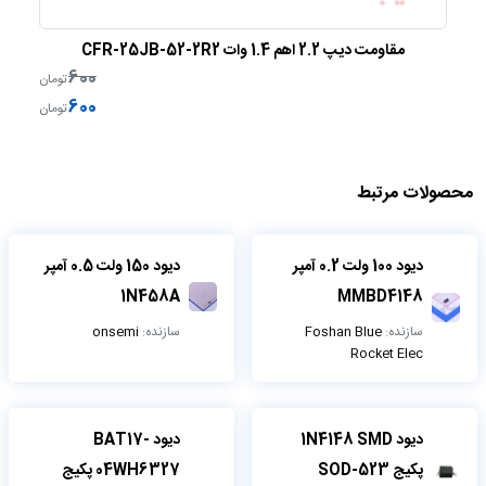
مقاومت دیپ 2.2 اهم 1.4 وات CFR-25JB-52-2R2
600
ن
تومان
600
ن
تومان
محصولات مرتبط
دیود 100 ولت 0.2 آمپر
دیود 150 ولت 0.5 آمپر
1N458A
MMBD4148
سازنده:
Foshan Blue
سازنده:
onsemi
Rocket Elec
دیود 1N4148 SMD
دیود BAT17-
پکیج SOD-523
04WH6327 پکیج