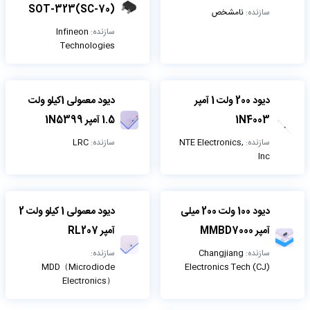
SOT-323(SC-70)
سازنده:
نامشخص
سازنده:
Infineon
Technologies
دیود 200 ولت 1 آمپر
دیود معمولی 1کیلو ولت
1N4003
1.5 آمپر 1N5399
سازنده:
NTE Electronics,
سازنده:
LRC
Inc
دیود 100 ولت 200 میلی
دیود معمولی 1 کیلو ولت 2
آمپر MMBD7000
آمپر RL207
سازنده:
Changjiang
سازنده:
MDD（Microdiode
Electronics Tech (CJ)
Electronics）