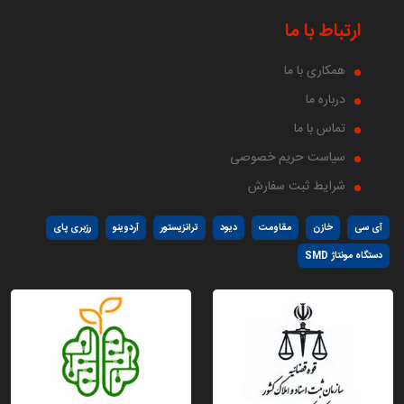
ارتباط با ما
همکاری با ما
درباره ما
تماس با ما
سیاست حریم خصوصی
شرایط ثبت سفارش
آی سی
خازن
مقاومت
دیود
ترانزیستور
آردوینو
رزبری پای
دستگاه مونتاژ SMD