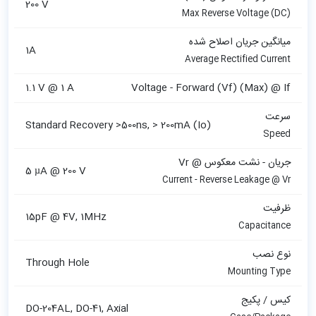
200 V
Max Reverse Voltage (DC)
میانگین جریان اصلاح شده
1A
Average Rectified Current
1.1 V @ 1 A
Voltage - Forward (Vf) (Max) @ If
سرعت
Standard Recovery >500ns, > 200mA (Io)
Speed
جریان - نشت معکوس @ Vr
5 µA @ 200 V
Current - Reverse Leakage @ Vr
ظرفیت
15pF @ 4V, 1MHz
Capacitance
نوع نصب
Through Hole
Mounting Type
کیس / پکیج
DO-204AL, DO-41, Axial