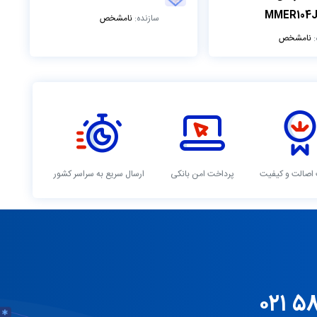
MMER104J
سازنده:
نامشخص
:
نامشخص
اصالت و کیفیت
پرداخت امن بانکی
ارسال سریع به سراسر کشور