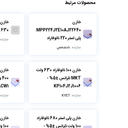
محصولات مرتبط
خازن
MPP224J2E10AJ22640
630 ولت
پلی استر 220 نانوفاراد
سازنده
سازنده:
نامشخص
خازن 100 نانوفاراد 630 ولت
MKT تلرانس ±5% -
00
ACW1
KP104J2J1006
سازنده:
KYET
سازنده
خازن پلی استر 680 نانوفاراد
100 ولت تلرانس ±5% -