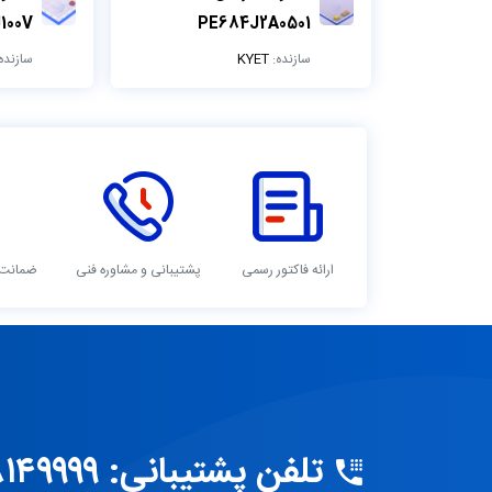
100V
PE684J2A0501
سازنده:
KYET
سازنده
ارائه فاکتور رسمی
پشتیبانی و مشاوره فنی
ضمانت 
تلفن پشتیبانی: ۵۸۱۴۹۹۹۹ ۰۲۱