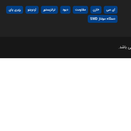
آی سی
خازن
مقاومت
دیود
ترانزیستور
آردوینو
رزبری پای
دستگاه مونتاژ SMD
 باشد.