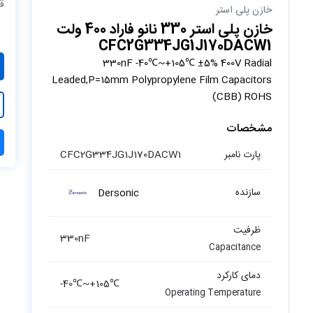
ق
خازن پلی استر
خازن پلی استر 330 نانو فاراد 400 ولت
CFC2G334JG1J170DACW1
330nF -40℃~+105℃ ±5% 400V Radial
Leaded,P=15mm Polypropylene Film Capacitors
(CBB) ROHS
مشخصات
پارت نامبر
CFC2G334JG1J170DACW1
سازنده
Dersonic
ظرفیت
330nF
Capacitance
دمای کارکرد
-40℃~+105℃
Operating Temperature