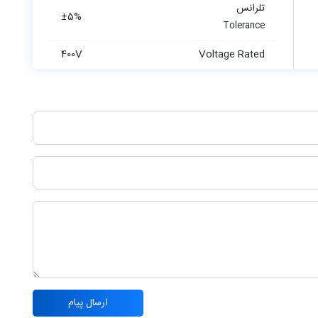
تلرانس
±5%
Tolerance
400V
Voltage Rated
ارسال پیام