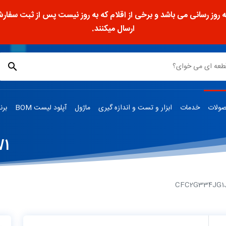
ز رسانی می باشد و برخی از اقلام که به روز نیست پس از ثبت سفارش، 
ارسال میکنند.
ولات
خدمات
ابزار و تست و اندازه گیری
ماژول
آپلود لیست BOM
برن
W1
CFC2G334JG1