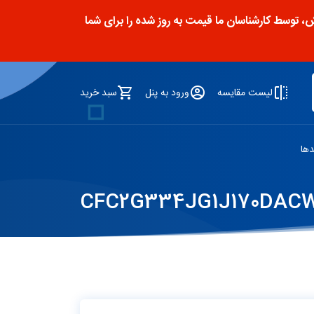
توسط کارشناسان ما قیمت به روز شده را برای شما
لیست مقایسه
ورود به پنل
سبد خرید
دها
CFC2G334JG1J170DAC