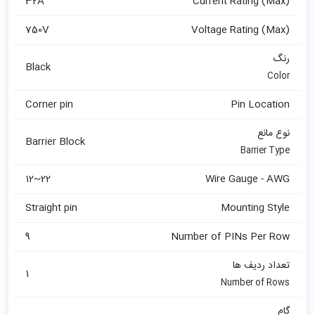
32A
Current Rating (Max)
750V
Voltage Rating (Max)
رنگ
Black
Color
Corner pin
Pin Location
نوع مانع
Barrier Block
Barrier Type
12~22
Wire Gauge - AWG
Straight pin
Mounting Style
9
Number of PINs Per Row
تعداد ردیف ها
1
Number of Rows
گام