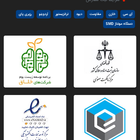
آی سی
خازن
مقاومت
دیود
ترانزیستور
آردوینو
رزبری پای
دستگاه مونتاژ SMD