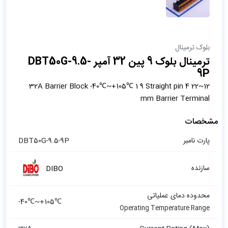
بلوک ترمینال
ترمینال بلوک 9 پین 32 آمپر DBT50G-9.5-
9P
12~22 32A Barrier Block -40℃~+105℃ 1 9 Straight pin 4
mm Barrier Terminal
مشخصات
پارت نامبر
DBT50G-9.5-9P
سازنده
DIBO
محدوده دمای عملیاتی
-40℃~+105℃
Operating Temperature Range