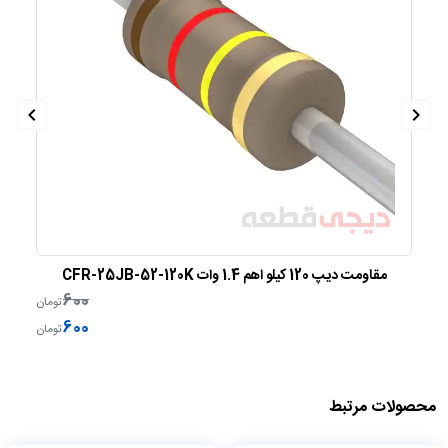
مقاومت دیپ 120 کیلو اهم 1.4 وات CFR-25JB-52-120K
600
ن
تومان
600
ن
تومان
محصولات مرتبط